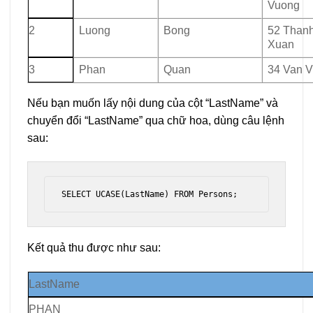
Vuong
2
Luong
Bong
52 Than
Xuan
3
Phan
Quan
34 Van V
Nếu bạn muốn lấy nội dung của cột “LastName” và
chuyển đổi “LastName” qua chữ hoa, dùng câu lệnh
sau:
SELECT UCASE(LastName) FROM Persons;
Kết quả thu được như sau:
LastName
PHAN