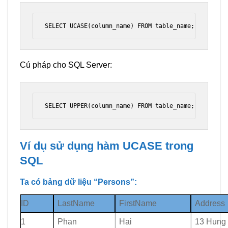
SELECT UCASE(column_name) FROM table_name;
Cú pháp cho SQL Server:
SELECT UPPER(column_name) FROM table_name;
Ví dụ sử dụng hàm UCASE trong
SQL
Ta có bảng dữ liệu “Persons”:
ID
LastName
FirstName
Address
1
Phan
Hai
13 Hung