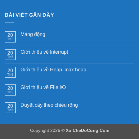
BÀI VIẾT GẦN ĐÂY
Mảng động
20
Th5
Không
có
bình
Giới thiệu về Interrupt
20
luận
ở
Th5
Không
Mảng
có
động
bình
Giới thiệu về Heap, max heap
20
luận
ở
Th5
Không
Giới
có
thiệu
bình
về
Giới thiệu về File I/O
20
luận
Interrupt
ở
Th5
Không
Giới
có
thiệu
bình
về
Duyệt cây theo chiều rộng
20
luận
Heap,
ở
Th5
Không
max
Giới
có
heap
thiệu
bình
về
luận
File
ở
I/O
Copyright 2026 ©
XoiCheDoCung.Com
Duyệt
cây