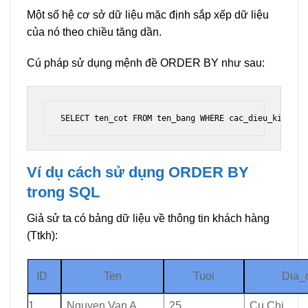
Một số hệ cơ sở dữ liệu mặc định sắp xếp dữ liệu
của nó theo chiều tăng dần.
Cú pháp sử dụng mệnh đề ORDER BY như sau:
SELECT ten_cot FROM ten_bang WHERE cac_dieu_kien OR
Ví dụ cách sử dụng ORDER BY
trong SQL
Giả sử ta có bảng dữ liệu về thông tin khách hàng
(Ttkh):
ID
Ten
Tuoi
Dia_
1
Nguyen Van A
25
Cu Chi