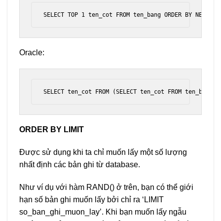
SELECT TOP 1 ten_cot FROM ten_bang ORDER BY NEWID()
Oracle:
SELECT ten_cot FROM (SELECT ten_cot FROM ten_bang O
ORDER BY LIMIT
Được sử dụng khi ta chỉ muốn lấy một số lượng
nhất định các bản ghi từ database.
Như ví dụ với hàm RAND() ở trên, bạn có thể giới
hạn số bản ghi muốn lấy bởi chỉ ra ‘LIMIT
so_ban_ghi_muon_lay’. Khi bạn muốn lấy ngẫu