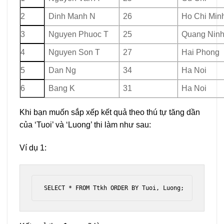
2
Dinh Manh N
26
Ho Chi Min
3
Nguyen Phuoc T
25
Quang Nin
4
Nguyen Son T
27
Hai Phong
5
Dan Ng
34
Ha Noi
6
Bang K
31
Ha Noi
Khi bạn muốn sắp xếp kết quả theo thú tự tăng dần
của ‘Tuoi’ và ‘Luong’ thi làm như sau:
Ví dụ 1:
SELECT * FROM Ttkh ORDER BY Tuoi, Luong;