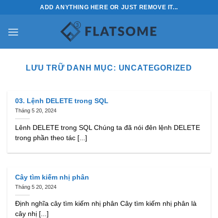
Bỏ
ADD ANYTHING HERE OR JUST REMOVE IT...
qua
nội
dung
LƯU TRỮ DANH MỤC:
UNCATEGORIZED
03. Lệnh DELETE trong SQL
Tháng 5 20, 2024
Lênh DELETE trong SQL Chúng ta đã nói đên lệnh DELETE
trong phần theo tác [...]
Cây tìm kiếm nhị phân
Tháng 5 20, 2024
Định nghĩa cây tìm kiếm nhị phân Cây tìm kiếm nhị phân là
cây nhị [...]