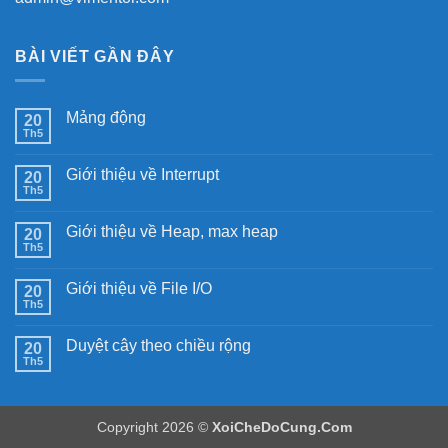
BÀI VIẾT GẦN ĐÂY
Mảng động
20
Th5
Không
có
bình
Giới thiệu về Interrupt
20
luận
ở
Th5
Không
Mảng
có
động
bình
Giới thiệu về Heap, max heap
20
luận
ở
Th5
Không
Giới
có
thiệu
bình
về
Giới thiệu về File I/O
20
luận
Interrupt
ở
Th5
Không
Giới
có
thiệu
bình
về
Duyệt cây theo chiều rộng
20
luận
Heap,
ở
Th5
Không
max
Giới
có
heap
thiệu
bình
về
luận
File
ở
I/O
Copyright 2026 ©
XoiCheDoCung.Com
Duyệt
cây