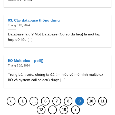
03. Các database thông dụng
Tháng 5 20, 2024
Database là gì? Một Database (Cơ sở dữ liệu) là một tập
hợp dữ liệu [...]
I/O Multiplex – poll()
Tháng 5 20, 2024
Trong bài trước, chúng ta đã tìm hiểu về mô hình multiplex
I/O và system call select() được [...]
1
…
6
7
8
9
10
11
12
…
15