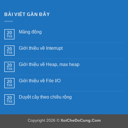
BÀI VIẾT GẦN ĐÂY
Mảng động
20
Th5
Không
có
bình
Giới thiệu về Interrupt
20
luận
ở
Th5
Không
Mảng
có
động
bình
Giới thiệu về Heap, max heap
20
luận
ở
Th5
Không
Giới
có
thiệu
bình
về
Giới thiệu về File I/O
20
luận
Interrupt
ở
Th5
Không
Giới
có
thiệu
bình
về
Duyệt cây theo chiều rộng
20
luận
Heap,
ở
Th5
Không
max
Giới
có
heap
thiệu
bình
về
luận
File
ở
I/O
Copyright 2026 ©
XoiCheDoCung.Com
Duyệt
cây