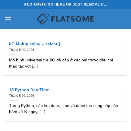
Bỏ
ADD ANYTHING HERE OR JUST REMOVE IT...
qua
nội
dung
I/O Multiplexing – select()
Tháng 5 20, 2024
Mô hình universal file I/O đề cập ở các bài trước đều chỉ
thao tác với [...]
15.Python DateTime
Tháng 5 20, 2024
Trong Python, các lớp date, time và datetime cung cấp các
hàm xử lý ngày, [...]